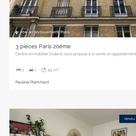
20è arrondissement
,
Paris
3 pièces Paris 20ème
Centre Immobilier Diderot vous propose à la vente un appartement
2
2
1
49 m
Pauline Planchard
Vendu